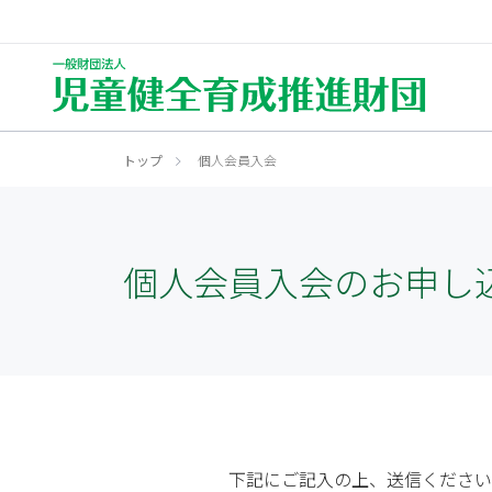
財団について
事業内容
健全育成とは
研修について
資格について
お知らせ
新
全
トップ
個人会員入会
ブ
児
What's Sound growth
Our Project
News
Qualification
About Us
Seminar
プ
児
個人会員入会のお申し
下記にご記入の上、送信ください