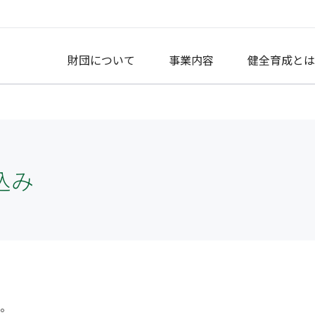
財団について
事業内容
健全育成とは
着情報
国の児童館ネットワーキング
財団概要
研修事業
資格制度
児童館について
メディア掲載
情報発信・調
アクセス
ログ
童館・放課後児童クラブの人材育成支援
成り立ち
研修の種類
学生・就職希望者向け
放課後児童クラブについて
会員限定
会員制度
レスリリース
理事長挨拶
研修日程
現任職員向け
母親クラブについて
コドモネクス
童館の運営・活動支援
込み
。