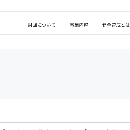
財団について
事業内容
健全育成とは
着情報
国の児童館ネットワーキング
財団概要
研修事業
資格制度
児童館について
メディア掲載
情報発信・調
アクセス
ログ
童館・放課後児童クラブの人材育成支援
成り立ち
研修の種類
学生・就職希望者向け
放課後児童クラブについて
会員限定
会員制度
レスリリース
理事長挨拶
研修日程
現任職員向け
母親クラブについて
コドモネクス
童館の運営・活動支援