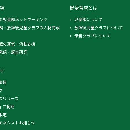
容
健全育成とは
の児童館ネットワーキング
児童館について
館・放課後児童クラブの人材育成
放課後児童クラブについて
母親クラブについて
館の運営・活動支援
発信・調査研究
せ
情報
グ
スリリース
ィア掲載
限定
モネクストお知らせ