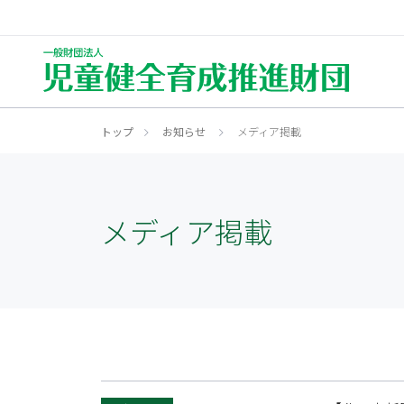
財団について
事業内容
健全育成とは
研修について
資格について
お知らせ
新
全
トップ
お知らせ
メディア掲載
ブ
児
What's Sound growth
Our Project
News
Qualification
About Us
Seminar
プ
児
メディア掲載